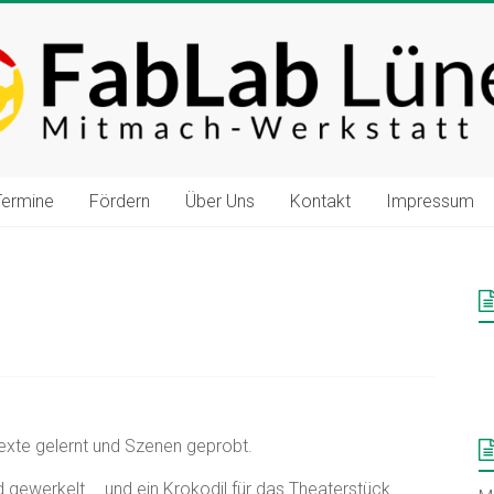
Termine
Fördern
Über Uns
Kontakt
Impressum
Texte gelernt und Szenen geprobt.
 gewerkelt … und ein Krokodil für das Theaterstück