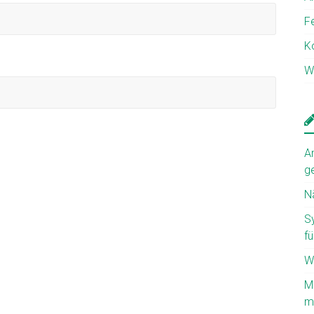
F
K
W
A
g
N
S
fü
W
M
mi