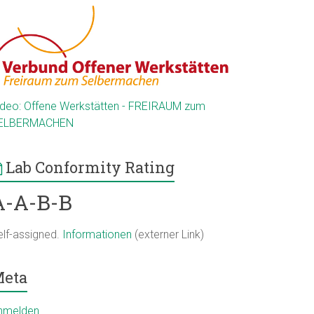
ideo: Offene Werkstätten - FREIRAUM zum
ELBERMACHEN
Lab Conformity Rating
A-A-B-B
elf-assigned.
Informationen
(externer Link)
eta
nmelden