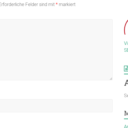
Erforderliche Felder sind mit
*
markiert
V
S
S
M
A