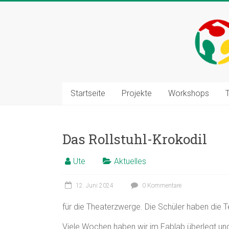
Zum
Inhalt
springen
Startseite
Projekte
Workshops
Das Rollstuhl-Krokodil
Ute
Aktuelles
12. Juni 2024
0 Kommentare
für die Theaterzwerge. Die Schüler haben die 
Viele Wochen haben wir im Fablab überlegt und