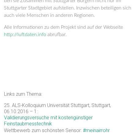
den sie
Z
usammen mit Stuttgarter Bürger
n
nicht nur im
Stuttgarter Stadtgebiet
aufstellen
. I
nzwischen beteiligen sich
auch viele Menschen in anderen Regionen.
Alle Informationen zu dem Projekt
sind auf
der
Webseite
http://luftdaten.info
abrufbar.
Links zum Thema:
25. ALS-Kolloquium Universität Stuttgart, Stuttgart,
06.10.2016 – 1:
Validierungsversuche mit kostengünstiger
Feinstaubmesstechnik
Wettbewerb zum schönsten Sensor:
#meinairrohr