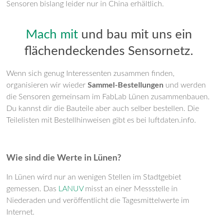
Sensoren bislang
leider
nur in China erhältlich.
Mach mit
und bau mit uns ein
flächendeckendes Sensornetz.
Wenn
sich genug
Interessenten zusammen
finden
,
organisieren wir wieder
Sammel-Bestellung
en
und werden
die Sensoren gemeinsam
i
m FabLab
Lünen
z
usammenbau
en.
Du kannst dir die Bauteile aber auch selber bestellen. Die
Teilelisten mit Bestellhinweisen gibt es bei luftdaten.info.
Wie sind die Werte in Lünen?
In Lünen wird n
ur an wenigen Stellen im Stadtgebiet
gemessen.
Das
LANUV
misst
an einer Messstelle in
Niederaden
und veröffentlicht
die
Tagesmittelwerte
im
Internet.