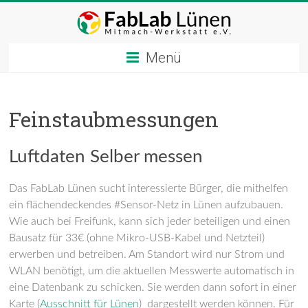
Zum
Inhalt
springen
Menü
Feinstaubmessungen
Luftdaten Selber messen
D
as
FabLab Lünen
sucht
interessierte Bürger,
die mithelfen
ei
n
flächendeckendes #
Sensor-N
etz
in Lünen
auf
zu
bauen.
W
ie
auch bei
Freifunk,
kann sich
j
eder
beteiligen und einen
Bausatz
für 33€ (ohne Mikro-USB-Kabel und Netzteil)
erwerben und
betreiben. Am Standort
wird
nur
Strom und
WLAN benötigt,
um
die aktuellen
Messwerte
automatisch in
eine Datenbank zu schicken. Sie werden dann sofort in
einer
Karte (
Ausschnitt für Lünen
)
dargestellt
werden können
. Für