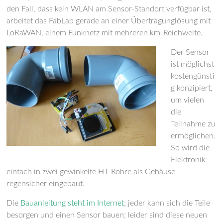
den Fall, dass kein WLAN am Sensor-Standort verfügbar ist,
arbeitet das FabLab gerade an einer Übertragunglösung mit
LoRaWAN, einem Funknetz mit mehreren km-Reichweite.
Der Sensor
ist
möglichst
kosteng
ünsti
g konzipiert,
um vielen
die
Teilnahme zu
ermöglichen.
S
o wird die
Elektronik
einfach in zwei gewinkelte HT-Rohre
als Gehäuse
regensicher eingebaut.
Die
Bauanleitung steht im Internet
; jeder kann sich die Teile
besorgen und einen Sensor bauen; leider sind d
iese neuen