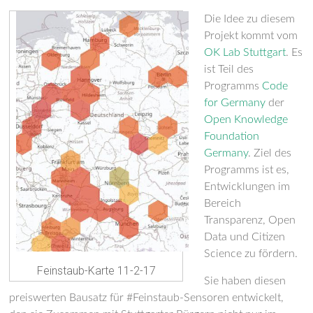
Die Idee zu
diese
m
Projekt
kommt vom
OK Lab Stuttgart
.
Es
ist
Teil des
Programms
Code
for Germany
der
Open Knowledge
Foundation
Germany
. Ziel des
Programms ist es,
Entwicklungen im
Bereich
Transparenz, Open
Data und Citizen
Science zu fördern.
Feinstaub-Karte 11-2-17
S
ie haben
diesen
preiswerte
n
Bausatz für #
Feinstaub-
Sensoren
entwickelt,