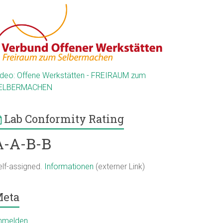
ideo: Offene Werkstätten - FREIRAUM zum
ELBERMACHEN
Lab Conformity Rating
A-A-B-B
elf-assigned.
Informationen
(externer Link)
eta
nmelden