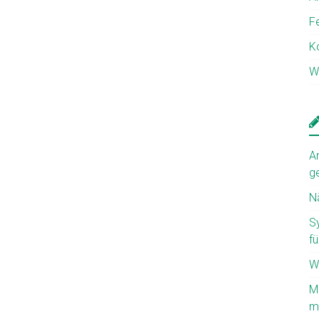
F
K
W
A
g
N
S
fü
W
M
mi