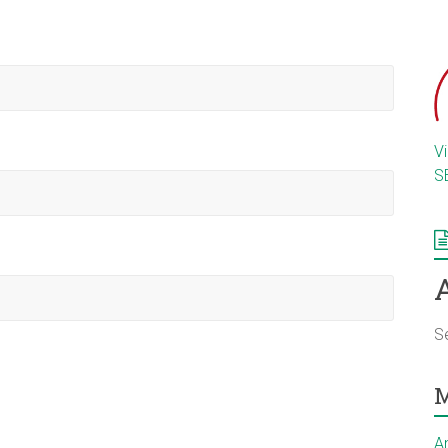
V
S
S
M
A