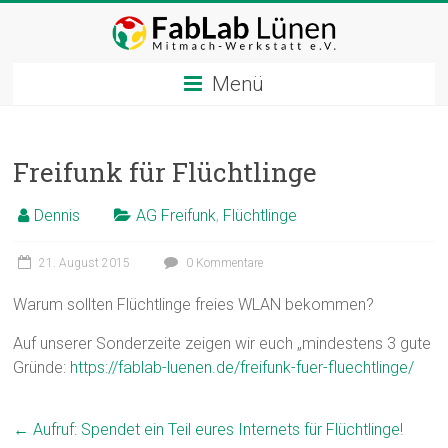
Zum
Inhalt
springen
Menü
Freifunk für Flüchtlinge
Dennis
AG Freifunk
,
Flüchtlinge
21. August 2015
0 Kommentare
Warum sollten Flüchtlinge freies WLAN bekommen?
Auf unserer Sonderzeite zeigen wir euch „mindestens 3 gute
Gründe:
https://fablab-luenen.de/freifunk-fuer-fluechtlinge/
←
Aufruf: Spendet ein Teil eures Internets für Flüchtlinge!