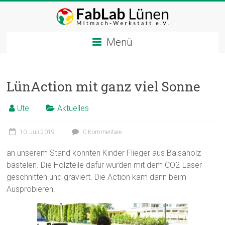
Zum
Inhalt
springen
Menü
LünAction mit ganz viel Sonne
Ute
Aktuelles
10. Juli 2019
0 Kommentare
an unserem Stand konnten Kinder Flieger aus Balsaholz
bastelen. Die Holzteile dafür wurden mit dem CO2-Laser
geschnitten und graviert. Die Action kam dann beim
Ausprobieren.