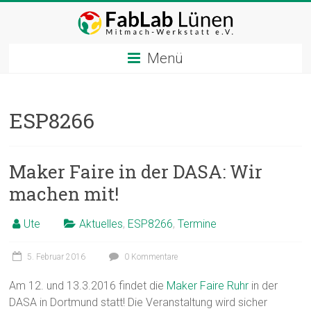
Zum
Inhalt
springen
Menü
ESP8266
Maker Faire in der DASA: Wir
machen mit!
Ute
Aktuelles
,
ESP8266
,
Termine
5. Februar 2016
0 Kommentare
Am 12. und 13.3.2016 findet die
Maker Faire Ruhr
in der
DASA in Dortmund statt! Die Veranstaltung wird sicher