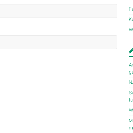
F
K
W
A
g
N
S
fü
W
M
mi