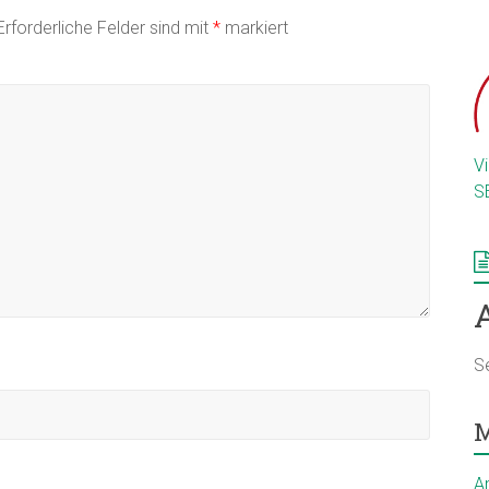
Erforderliche Felder sind mit
*
markiert
V
S
S
M
A