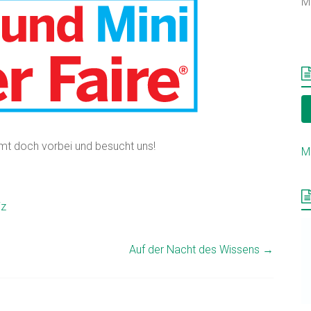
M
mmt doch vorbei und besucht uns!
M
iz
Auf der Nacht des Wissens
→