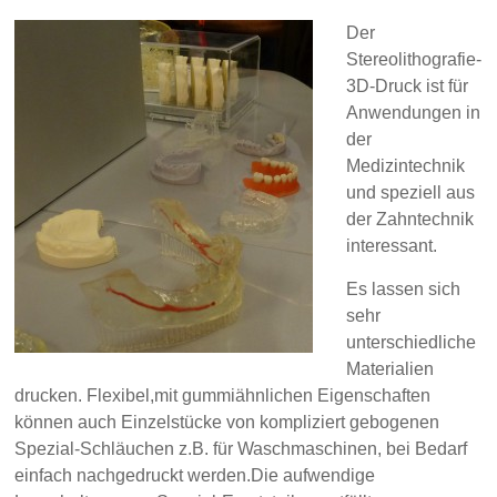
Der
Stereolithografie-
3D-Druck ist für
Anwendungen in
der
Medizintechnik
und speziell aus
der Zahntechnik
interessant.
Es lassen sich
sehr
unterschiedliche
Materialien
drucken. Flexibel,mit gummiähnlichen Eigenschaften
können auch
Einzelstücke von kompliziert gebogenen
Spezial-Schläuchen
z.B. für
Waschmaschinen, bei Bedarf
einfach nach
ge
druck
t werd
en.
Die aufwendige