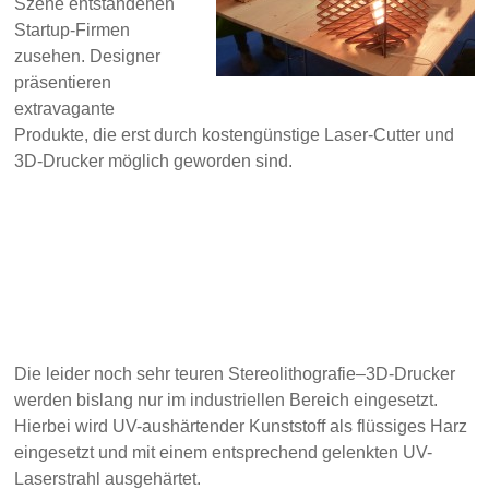
Szene entstandenen
Startup-Firmen
zusehen. Des
igner
präsentieren
extravagante
Produkte, die erst durch kostengünstige Laser-Cutter und
3D-Drucker möglich geworden sind.
Die leider noch sehr teuren Stereolithografie
–
3D-Drucker
werden bislang nur im industriellen Bereich eingesetzt.
Hierbei
w
ird
UV-aushärtender Kunststoff als flüssiges
Harz
eingesetzt
und
mit einem
entsprechend gelenkten UV-
Laserstrahl
aus
gehärtet.