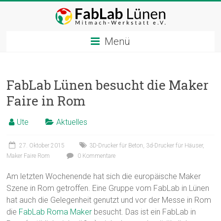
Zum
Inhalt
springen
Menü
FabLab Lünen besucht die Maker
Faire in Rom
Ute
Aktuelles
27. Oktober 2015
3D-Drucker für Beton
,
3d-Drucker für Häuser
,
Maker Faire Rom
0 Kommentare
Am letzten Wochenende hat sich die europäische Maker
Szene in Rom getroffen. Eine Gruppe vom FabLab in Lünen
hat auch die Gelegenheit genutzt und vor der Messe in Rom
die
FabLab Roma Maker
besucht. Das ist ein FabLab in