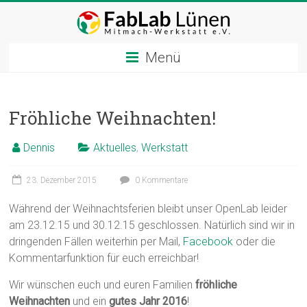
Zum
Inhalt
springen
Menü
Fröhliche Weihnachten!
Dennis
Aktuelles
,
Werkstatt
23. Dezember 2015
0 Kommentare
Während der Weihnachtsferien bleibt unser OpenLab leider
am 23.12.15 und 30.12.15 geschlossen. Natürlich sind wir in
dringenden Fällen weiterhin per Mail,
Facebook
oder die
Kommentarfunktion für euch erreichbar!
Wir wünschen euch und euren Familien
fröhliche
Weihnachten
und ein
gutes Jahr 2016
!