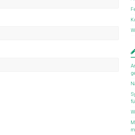
F
K
W
A
g
N
S
fü
W
M
mi