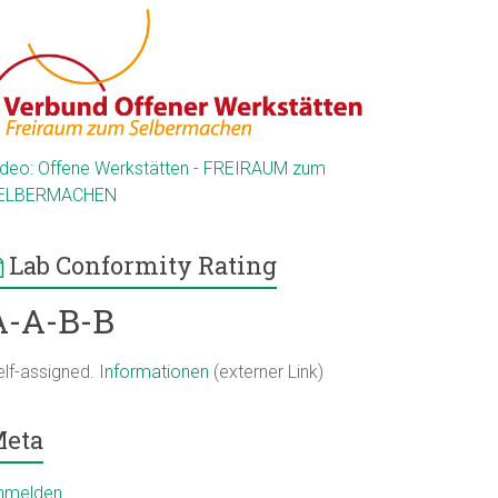
ideo: Offene Werkstätten - FREIRAUM zum
ELBERMACHEN
Lab Conformity Rating
A-A-B-B
elf-assigned.
Informationen
(externer Link)
eta
nmelden