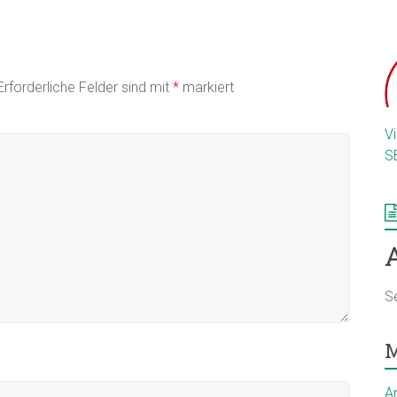
Erforderliche Felder sind mit
*
markiert
V
S
S
M
A