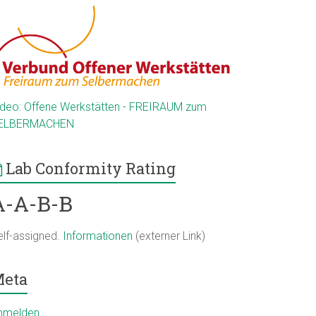
ideo: Offene Werkstätten - FREIRAUM zum
ELBERMACHEN
Lab Conformity Rating
A-A-B-B
elf-assigned.
Informationen
(externer Link)
eta
nmelden