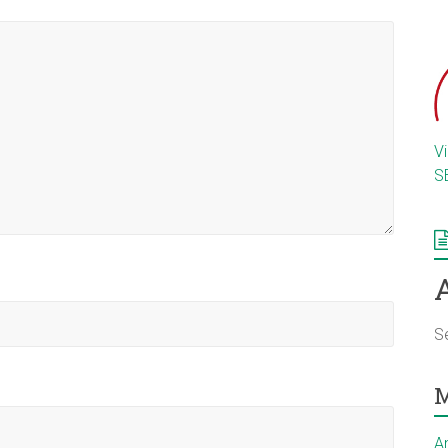
V
S
S
M
A