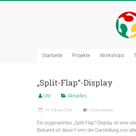
Zum
Inhalt
springen
Startseite
Projekte
Workshops
„Split-Flap“-Display
Ute
Aktuelles
19. Februar 2024
0 Kommentare
Ein sogenanntes „Split-Flap“-Display ist eine
Bekannt ist diese Form der Darstellung von alt