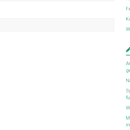
F
K
W
A
g
N
S
fü
W
M
mi