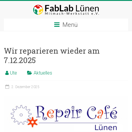
Zum
Inhalt
springen
Menü
Wir reparieren wieder am
7.12.2025
Ute
Aktuelles
2. Dezember 2025