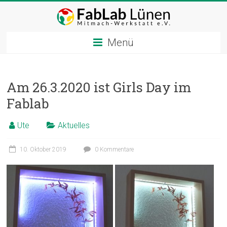
Zum
Inhalt
springen
Menü
Am 26.3.2020 ist Girls Day im
Fablab
Ute
Aktuelles
10. Oktober 2019
0 Kommentare