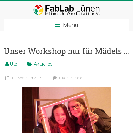
Zum
Inhalt
springen
Menü
Unser Workshop nur für Mädels …
Ute
Aktuelles
19. November 2019
0 Kommentare