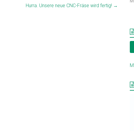
M
Hurra. Unsere neue CNC-Fräse wird fertig!
→
M