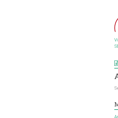
V
S
S
M
A