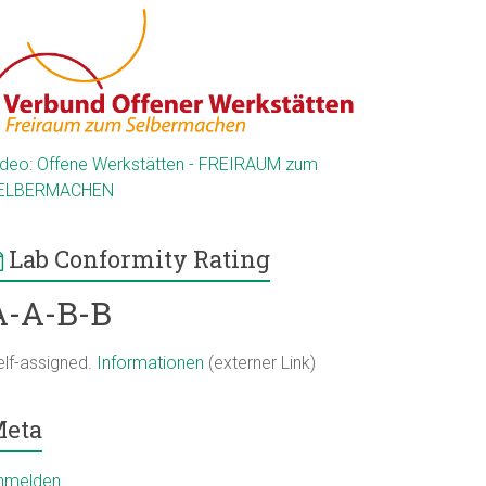
ideo: Offene Werkstätten - FREIRAUM zum
ELBERMACHEN
Lab Conformity Rating
A-A-B-B
elf-assigned.
Informationen
(externer Link)
eta
nmelden