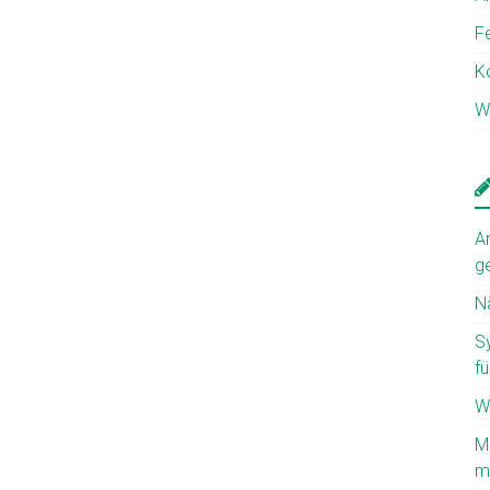
F
K
W
A
g
N
S
fü
W
M
mi