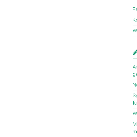
F
K
W
A
g
N
S
fü
W
M
mi