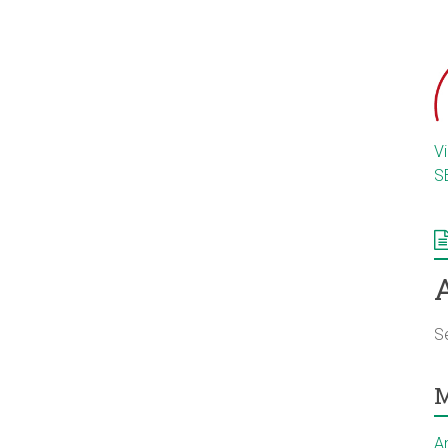
V
S
S
M
A