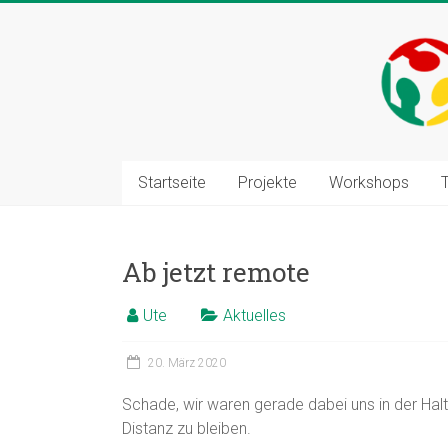
Zum
Inhalt
springen
Startseite
Projekte
Workshops
Ab jetzt remote
Ute
Aktuelles
20. März 2020
Schade, wir waren gerade dabei uns in der Haltes
Distanz zu bleiben.