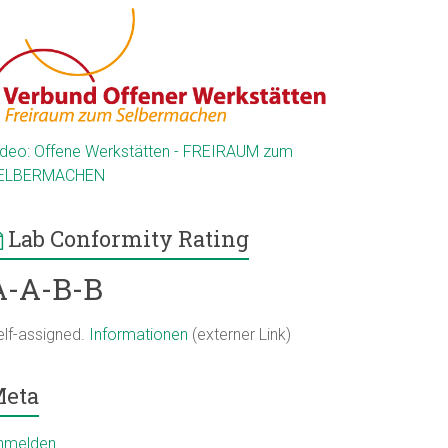
ideo: Offene Werkstätten - FREIRAUM zum
ELBERMACHEN
Lab Conformity Rating
A-A-B-B
elf-assigned.
Informationen
(externer Link)
eta
nmelden