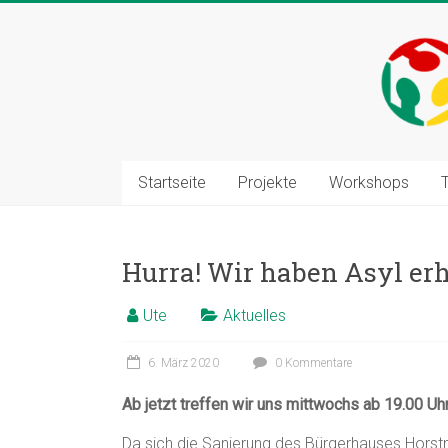
Zum
Inhalt
springen
Startseite
Projekte
Workshops
Hurra! Wir haben Asyl erh
Ute
Aktuelles
6. März 2020
0 Kommentare
Ab jetzt treffen wir uns mittwochs ab 19.00 Uhr
Da sich die Sanierung des Bürgerhauses Hors