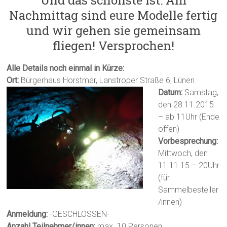
Und das schönste ist: Am
Nachmittag sind eure Modelle fertig
und wir gehen sie gemeinsam
fliegen! Versprochen!
Alle Details noch einmal in Kürze:
Ort:
Bürgerhaus Horstmar, Lanstroper Straße 6, Lünen
Datum:
Samstag,
den 28.11.2015
– ab 11Uhr (Ende
offen)
Vorbesprechung:
Mittwoch, den
11.11.15 – 20Uhr
(für
Sammelbesteller
/innen)
Anmeldung:
-GESCHLOSSEN-
Anzahl Teilnehmer/innen:
max. 10 Personen