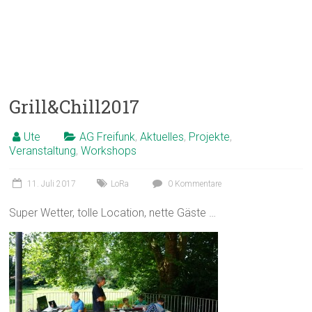
Grill&Chill2017
Ute
AG Freifunk
,
Aktuelles
,
Projekte
,
Veranstaltung
,
Workshops
11. Juli 2017
LoRa
0 Kommentare
Super Wetter, tolle Location, nette Gäste …