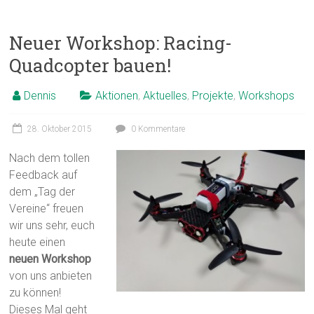
Neuer Workshop: Racing-
Quadcopter bauen!
Dennis
Aktionen
,
Aktuelles
,
Projekte
,
Workshops
28. Oktober 2015
0 Kommentare
Nach dem tollen
Feedback auf
dem „Tag der
Vereine“ freuen
wir uns sehr, euch
heute einen
neuen Workshop
von uns anbieten
zu können!
Dieses Mal geht