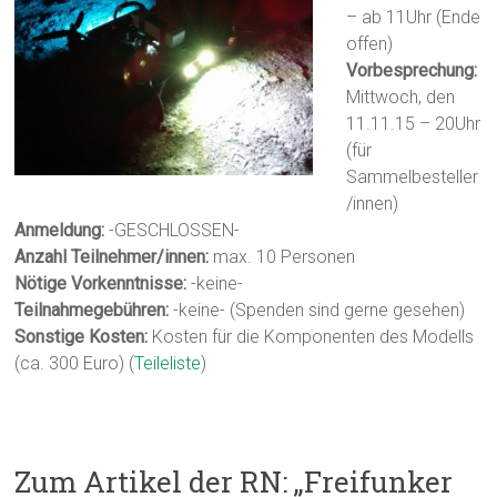
– ab 11Uhr (Ende
offen)
Vorbesprechung:
Mittwoch, den
11.11.15 – 20Uhr
(für
Sammelbesteller
/innen)
Anmeldung:
-GESCHLOSSEN-
Anzahl Teilnehmer/innen:
max. 10 Personen
Nötige Vorkenntnisse:
-keine-
Teilnahmegebühren:
-keine- (Spenden sind gerne gesehen)
Sonstige Kosten:
Kosten für die Komponenten des Modells
(ca. 300 Euro) (
Teileliste
)
Zum Artikel der RN: „Freifunker