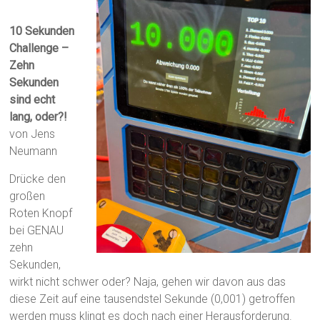
10 Sekunden
Challenge –
Zehn
Sekunden
sind echt
lang, oder?!
von Jens
Neumann
Drücke den
großen
Roten Knopf
bei GENAU
zehn
Sekunden,
wirkt nicht schwer oder? Naja, gehen wir davon aus das
diese Zeit auf eine tausendstel Sekunde (0,001) getroffen
werden muss klingt es doch nach einer Herausforderung.