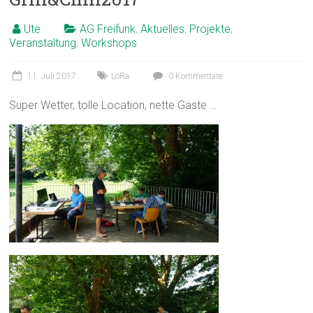
Ute
AG Freifunk
,
Aktuelles
,
Projekte
,
Veranstaltung
,
Workshops
11. Juli 2017
LoRa
0 Kommentare
Super Wetter, tolle Location, nette Gäste …