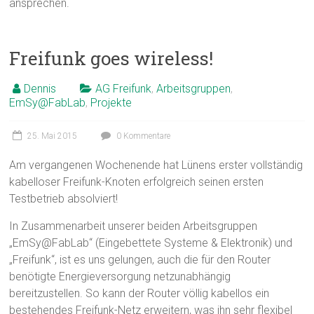
ansprechen.
Freifunk goes wireless!
Dennis
AG Freifunk
,
Arbeitsgruppen
,
EmSy@FabLab
,
Projekte
25. Mai 2015
0 Kommentare
Am vergangenen Wochenende hat Lünens erster vollständig
kabelloser Freifunk-Knoten erfolgreich seinen ersten
Testbetrieb absolviert!
In Zusammenarbeit unserer beiden Arbeitsgruppen
„EmSy@FabLab“ (Eingebettete Systeme & Elektronik) und
„Freifunk“, ist es uns gelungen, auch die für den Router
benötigte Energieversorgung netzunabhängig
bereitzustellen. So kann der Router völlig kabellos ein
bestehendes Freifunk-Netz erweitern, was ihn sehr flexibel