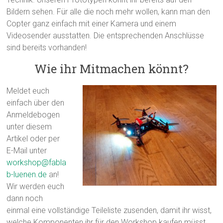
Bildern sehen. Für alle die noch mehr wollen, kann man den
Copter ganz einfach mit einer Kamera und einem
Videosender ausstatten. Die entsprechenden Anschlüsse
sind bereits vorhanden!
Wie ihr Mitmachen könnt?
Meldet euch
einfach über den
Anmeldebogen
unter diesem
Artikel oder per
E-Mail unter
workshop@fabla
b-luenen.de
an!
Wir werden euch
dann noch
einmal eine vollständige Teileliste zusenden, damit ihr wisst,
welche Komponenten ihr für den Workshop kaufen müsst.