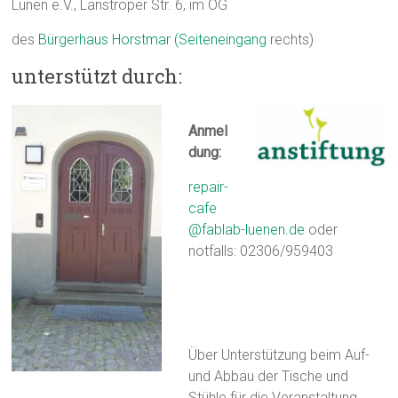
Lünen e.V., Lanstroper Str. 6, im OG
des
Bürgerhaus Horstmar (
Seiteneingang
rechts)
unterstützt durch:
Anmel
dung:
repair-
cafe
@fablab-luenen.de
oder
notfalls: 02306/959403
Über Unterstützung beim Auf-
und Abbau der Tische und
Stühle für die Veranstaltung