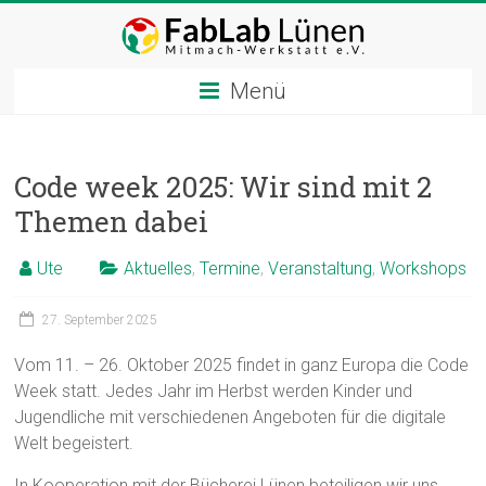
Zum
Inhalt
springen
Menü
Code week 2025: Wir sind mit 2
Themen dabei
Ute
Aktuelles
,
Termine
,
Veranstaltung
,
Workshops
27. September 2025
Vom 11. – 26. Oktober 2025 findet in ganz Europa die Code
Week statt. Jedes Jahr im Herbst werden Kinder und
Jugendliche mit verschiedenen Angeboten für die digitale
Welt begeistert.
In Kooperation mit der Bücherei Lünen beteiligen wir uns