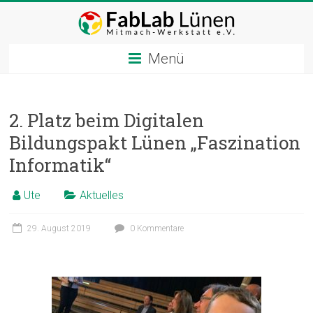
Zum
Inhalt
springen
Menü
2. Platz beim Digitalen
Bildungspakt Lünen „Faszination
Informatik“
Ute
Aktuelles
29. August 2019
0 Kommentare