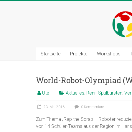
Zum
Inhalt
springen
Startseite
Projekte
Workshops
World-Robot-Olympiad (W
Ute
Aktuelles
,
Renn-Spülbürsten
,
Ver
23. Mai 2016
0 Kommentare
Zum Thema „Rap the Scrap – Roboter reduziere
von 14 Schüler-Teams aus der Region im Han