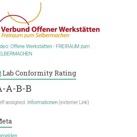
ideo: Offene Werkstätten - FREIRAUM zum
ELBERMACHEN
Lab Conformity Rating
A-A-B-B
elf-assigned.
Informationen
(externer Link)
eta
nmelden