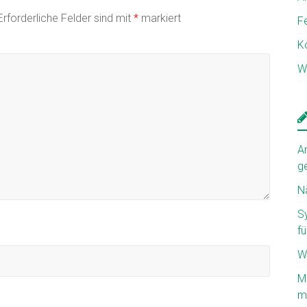
Erforderliche Felder sind mit
*
markiert
F
K
W
A
g
N
S
fü
W
M
mi